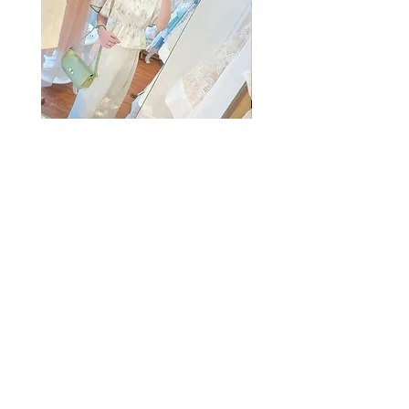
The Summer Freshing Blouse
My Sheer Bow Knit Top
Regular Price
Sale Price
Price
HK$1,899.00
HK$499.00
HK$1,099.00
客戶服務
條款及細則
購物指南
免責條款
Share
付款方式
隱私條款
配送服務
換貨安排