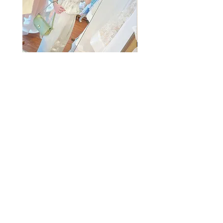
The Summer Freshing Blouse
My Sheer Bow Knit Top
Regular Price
Sale Price
Price
HK$1,899.00
HK$499.00
HK$1,099.00
客戶服務
條款及細則
購物指南
免責條款
Share
付款方式
隱私條款
配送服務
換貨安排