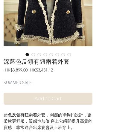
深藍色反領有鈕兩着外套
Regular
Sale
 HK$3,899.00 
HK$3,431.12
Price
Price
SUMMER SALE
Add to Cart
藍色反領有鈕兩着外套，開襟的單鉤扣設計，更
柔軟更舒服，質感也加倍 穿上它瞬間提升高貴的
質感，非常適合出席宴會及上班穿上。