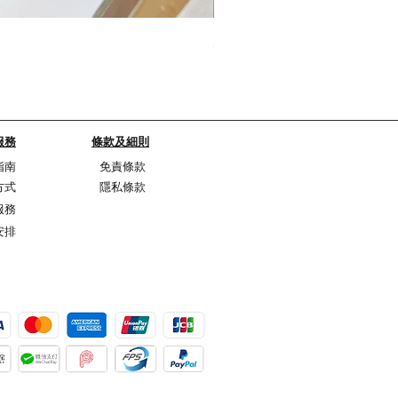
My Sheer Bow Knit Top
Price
HK$1,099.00
服務
條款及細則
指南
免責條款
方式
隱私條款
服務
安排