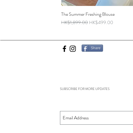
The Summer Freshing Blouse
Regular Price
Sale Price
HK$1,899.00
HK$499.00
Share
SUBSCRIBE FOR MORE UPDATES