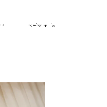
Login/Sign up
 US