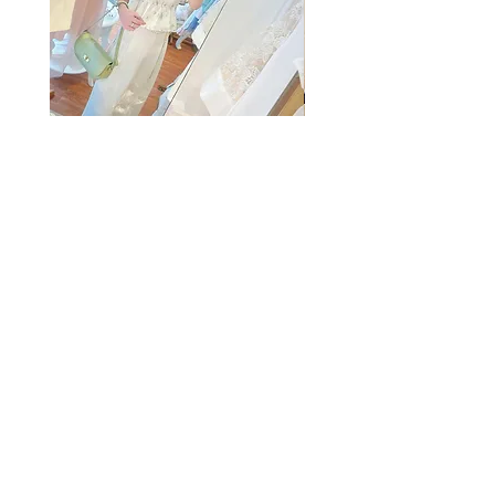
The Summer Freshing Blouse
My Sheer Bow Knit Top
Regular Price
Sale Price
Regular Price
HK$1,899.00
HK$499.00
HK$1,099.00
SUMMER SALE
客戶服務
條款及細則
購物指南
免責條款
Share
付款方式
隱私條款
配送服務
換貨安排