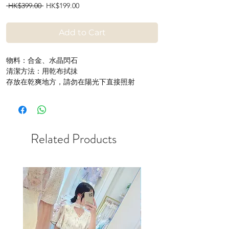
Regular
Sale
 HK$399.00 
HK$199.00
Price
Price
Add to Cart
物料：合金、水晶閃石
清潔方法：用乾布拭抺
存放在乾爽地方，請勿在陽光下直接照射
Related Products