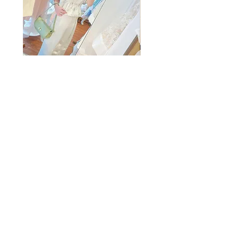
The Summer Freshing Blouse
My Sheer Bow Knit Top
Regular Price
Sale Price
Price
HK$1,899.00
HK$499.00
HK$1,099.00
客戶服務
條款及細則
購物指南
免責條款
Share
付款方式
隱私條款
配送服務
換貨安排