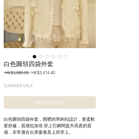
白色圓領四袋外套
Regular
Sale
 HK$3,880.00 
HK$3,414.40
Price
Price
SUMMER SALE
Add to Cart
白色圓領四袋外套，開襟的單鉤扣設計，更柔軟
更舒服，質感也加倍 穿上它瞬間提升高貴的質
感，非常適合出席宴會及上班穿上。