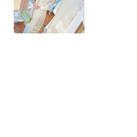
The Summer Freshing Blouse
My Sheer Bow Knit Top
Regular Price
Sale Price
Price
HK$1,899.00
HK$499.00
HK$1,099.00
客戶服務
條款及細則
購物指南
免責條款
Share
付款方式
隱私條款
配送服務
換貨安排