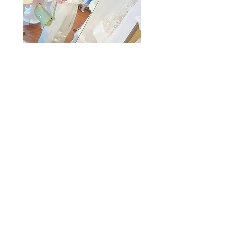
The Summer Freshing Blouse
My Sheer Bow Knit Top
Regular Price
Sale Price
Price
HK$1,899.00
HK$499.00
HK$1,099.00
客戶服務
條款及細則
購物指南
免責條款
Share
付款方式
隱私條款
配送服務
換貨安排