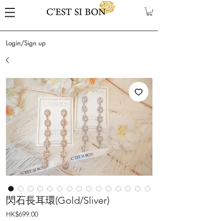
Login/Sign up
閃石長耳環(Gold/Sliver)
Price
HK$699.00