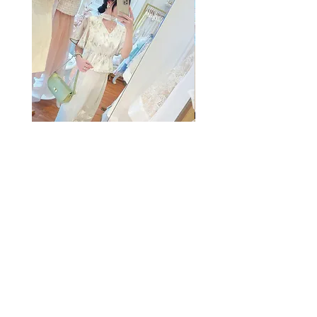
The Summer Freshing Blouse
My Sheer Bow Knit Top
Regular Price
Sale Price
Price
HK$1,899.00
HK$499.00
HK$1,099.00
客戶服務
條款及細則
購物指南
免責條款
Share
付款方式
隱私條款
配送服務