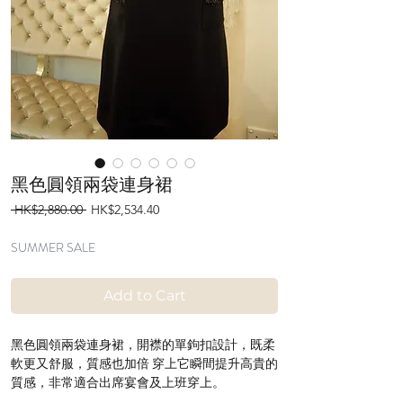
黑色圓領兩袋連身裙
Regular
Sale
 HK$2,880.00 
HK$2,534.40
Price
Price
SUMMER SALE
Add to Cart
黑色圓領兩袋連身裙，開襟的單鉤扣設計，既柔
軟更又舒服，質感也加倍 穿上它瞬間提升高貴的
質感，非常適合出席宴會及上班穿上。