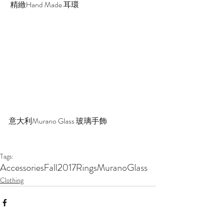
 精緻Hand Made 耳環
意大利Murano Glass 玻璃手飾
Tags:
Accessories
Fall2017
Rings
MuranoGlass
Clothing