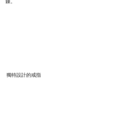
錬。
 獨特設計的戒指