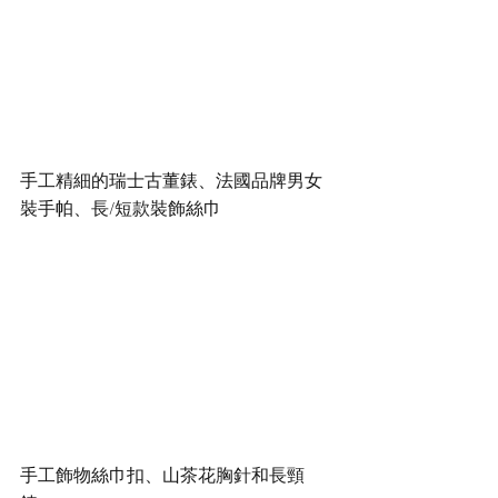
手工精細的瑞士古董錶、法國品牌男女
裝手帕、長/短款裝飾絲巾
手工飾物絲巾扣、山茶花胸針和長頸