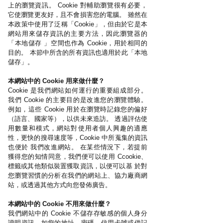
上的瀏覽資訊。 Cookie 對輔助瀏覽很有必要，
它使瀏覽更友好，且不會損害您的電腦。 雖然在
本政策中使用了泛稱「Cookie」，但由於它是本
網站用來儲存資訊的主要方法，因此瀏覽器的
「本地儲存 」空間也作為 Cookie，用於相同的
目的。 本節中所含的所有資訊也適用於此「本地
儲存」。
本網站中的 Cookie 用來做什麼？
Cookie 是我們網站如何運行的重要組成部分。
我們 Cookie 的主要目的是改進您的瀏覽體驗。
例如，這些 Cookie 用於在瀏覽時記錄您的偏好
（語言、國家等），以供未來造訪。 透過評估使
用數量和模式，網站對使用者個人興趣的適應
性，更快的搜尋速度等，Cookie 中所蒐集的資訊
也便於 我們改進網站。 在某些情況下，若提前
獲得您的知情同意，我們便可以使用 Ccookie、
標籤或其他類似裝置獲取資訊，以便可以基 於對
您瀏覽習慣的分析在我們的網站上、協力廠商網
站，或透過其他方式向您發佈廣告。
本網站中的 Cookie 不用來做什麼？
我們網站中的 Cookie 不儲存存敏感的個人身分
證明資訊，如您的地址、密碼、信用卡號或借記