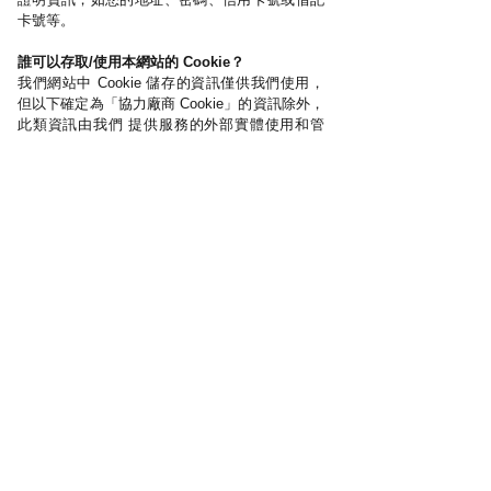
卡號等。
誰可以存取/使用本網站的 Cookie？
我們網站中 Cookie 儲存的資訊僅供我們使用，
但以下確定為「協力廠商 Cookie」的資訊除外，
此類資訊由我們 提供服務的外部實體使用和管
理，目的在於提升我們的服務和改進使用者瀏覽
網站的體驗。 這些「協力廠商 Cookie」的主要
服務用於獲取造訪統計數據和確保完成所有支付
操作。
我如何避免在本網站上使用 Cookie？
如果您希望在本網頁上避免使用 Cookie，出於以
上所述限制考慮，您必須首先在您的瀏覽器中停
用 Cookie，然後 刪除您的瀏覽器中與本網站相
關的 Cookie。 您可以隨時使用此選項，以防止
使用 Cookie。
我如何停用和消除對 Cookie 的使用？
f• O(udkx、阻止或刪除本網站的 Cookie，可以
根據以下說明透過修改瀏覽器的設定來實現。 雖
然每個瀏覽器中的 設定不同，但通常情況下，在
功能表「偏好」或「工具」中完成 Cookie 設