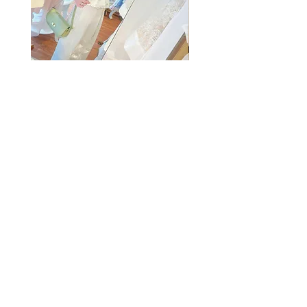
The Summer Freshing Blouse
My Sheer Bow Knit Top
Regular Price
Sale Price
Price
HK$1,899.00
HK$499.00
HK$1,099.00
客戶服務
條款及細則
購物指南
免責條款
Share
付款方式
隱私條款
配送服務
換貨安排