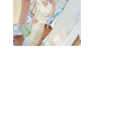
The Summer Freshing Blouse
My Sheer Bow Knit Top
Regular Price
Sale Price
Price
HK$1,899.00
HK$499.00
HK$1,099.00
客戶服務
條款及細則
購物指南
免責條款
Share
付款方式
隱私條款
配送服務