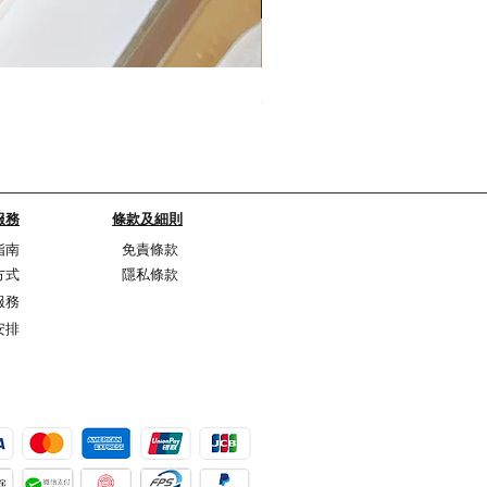
My Sheer Bow Knit Top
Price
HK$1,099.00
服務
條款及細則
指南
免責條款
方式
隱私條款
服務
安排