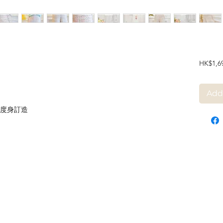
HK$1,6
Add
度身訂造