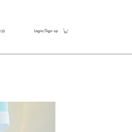
Login/Sign up
 US