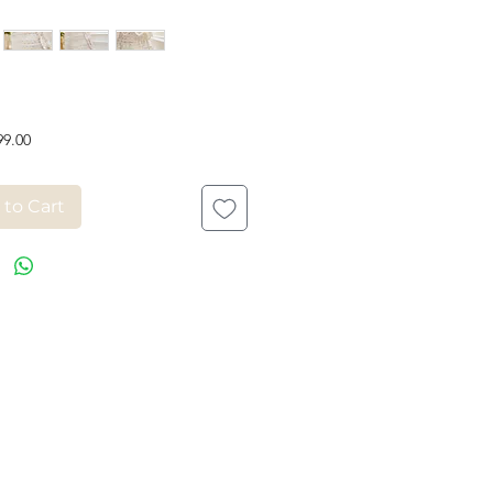
Price
99.00
 to Cart