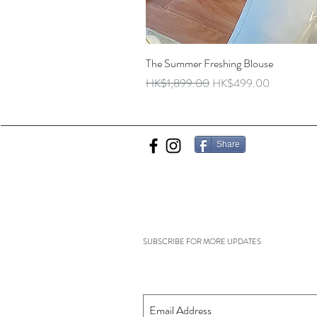
The Summer Freshing Blouse
Regular Price
Sale Price
HK$1,899.00
HK$499.00
Share
SUBSCRIBE FOR MORE UPDATES