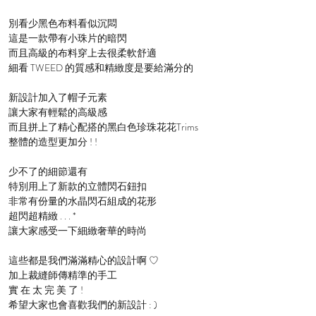
別看少黑色布料看似沉悶
這是一款帶有小珠片的暗閃
而且高級的布料穿上去很柔軟舒適
細看 TWEED 的質感和精緻度是要給滿分的
新設計加入了帽子元素
讓大家有輕鬆的高級感
而且拼上了精心配搭的黑白色珍珠花花Trims
整體的造型更加分 ! !
少不了的細節還有
特別用上了新款的立體閃石鈕扣
非常有份量的水晶閃石組成的花形
超閃超精緻 . . . *
讓大家感受一下細緻奢華的時尚
這些都是我們滿滿精心的設計啊 ♡
加上裁縫師傳精準的手工
實 在 太 完 美 了 !
希望大家也會喜歡我們的新設計 : )