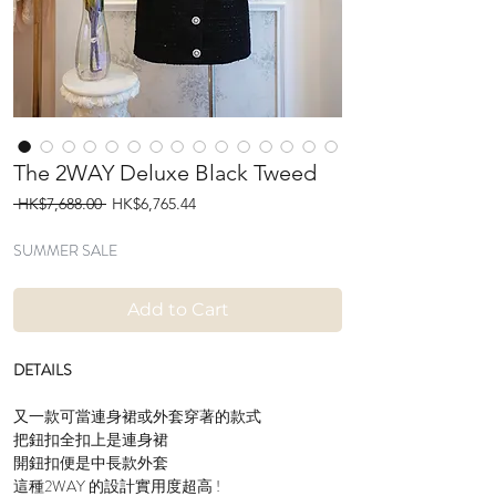
The 2WAY Deluxe Black Tweed
Regular
Sale
 HK$7,688.00 
HK$6,765.44
Price
Price
SUMMER SALE
Add to Cart
DETAILS
又一款可當連身裙或外套穿著的款式
把鈕扣全扣上是連身裙
開鈕扣便是中長款外套
這種2WAY 的設計實用度超高 !