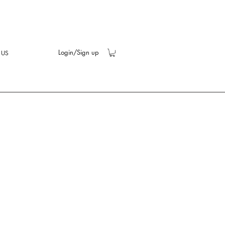
Login/Sign up
 US