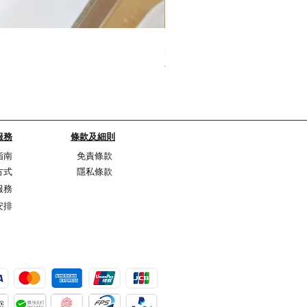
My Sheer Bow Knit Top
Regular Price
Sale Price
HK$1,099.00
HK$967.12
SUMMER SALE
服務
條款及細則
指南
免責條款
方式
隱私條款
服務
安排