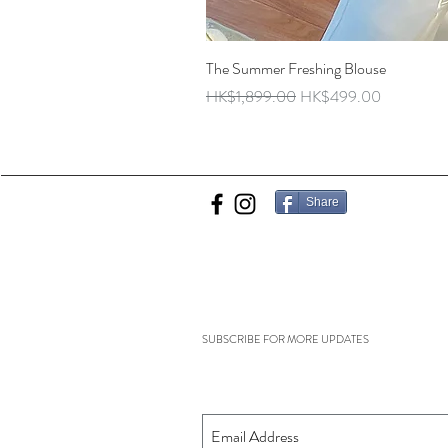
The Summer Freshing Blouse
Regular Price
Sale Price
HK$1,899.00
HK$499.00
Share
SUBSCRIBE FOR MORE UPDATES