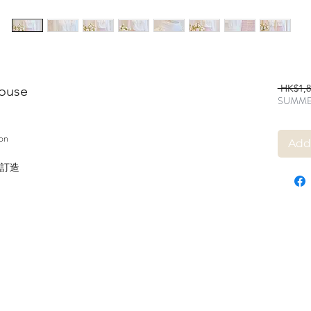
 HK$1,8
louse
SUMME
on
Add
身訂造