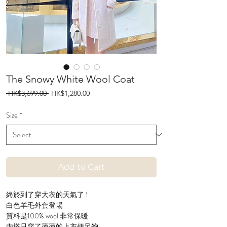
The Snowy White Wool Coat
Regular
Sale
 HK$3,699.00 
HK$1,280.00
Price
Price
Size
*
Add to Cart
終於到了穿大衣的天氣了 !
白色羊毛外套登場
質料是100% wool 非常保暖
內搭只穿了薄薄的上衣便足夠