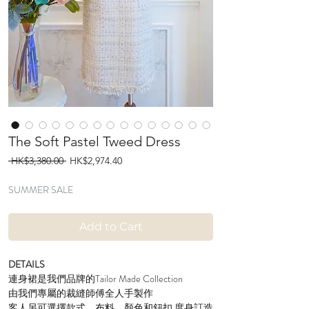
The Soft Pastel Tweed Dress
Regular
Sale
 HK$3,380.00 
HK$2,974.40
Price
Price
SUMMER SALE
Add to Cart
DETAILS
連身裙是我們品牌的Tailor Made Collection
由我們專屬的裁縫師傅全人手製作
客人另可選擇款式、布料、顏色和鈕扣 度身訂造