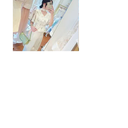
The Summer Freshing Blouse
My Sheer Bow Knit Top
Regular Price
Sale Price
Price
HK$1,899.00
HK$499.00
HK$1,099.00
客戶服務
條款及細則
購物指南
免責條款
Share
付款方式
隱私條款