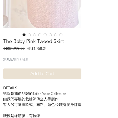
The Baby Pink Tweed Skirt
Regular
Sale
 HK$1,998.00 
HK$1,758.24
Price
Price
SUMMER SALE
Add to Cart
DETAILS
裙款是我們品牌的Tailor Made Collection
由我們專屬的裁縫師傅全人手製作
客人另可選擇款式、布料、顏色和鈕扣 度身訂造
腰後是橡筋腰，有拉錬