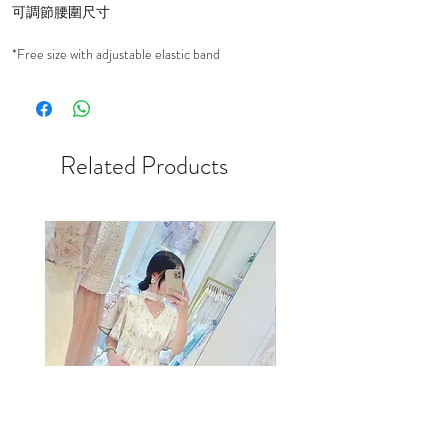
可調節腰圍尺寸
*Free size with adjustable elastic band
Related Products