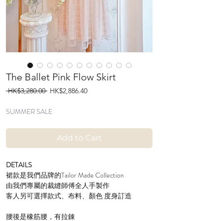
The Ballet Pink Flow Skirt
Regular
Sale
 HK$3,280.00 
HK$2,886.40
Price
Price
SUMMER SALE
Add to Cart
DETAILS
裙款是我們品牌的Tailor Made Collection
由我們專屬的裁縫師傅全人手製作
客人另可選擇款式、布料、顏色 度身訂造
腰後是橡筋腰，有拉錬