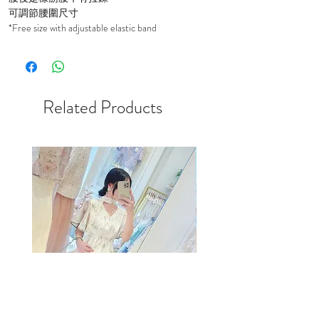
可調節腰圍尺寸
*Free size with adjustable elastic band
Related Products