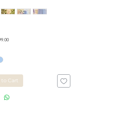
Price
99.00
 to Cart