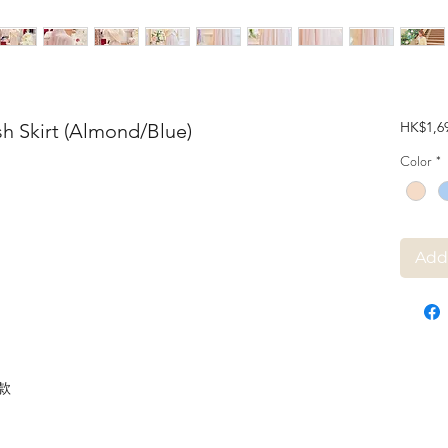
HK$1,6
h Skirt (Almond/Blue)
Color
*
Add
款