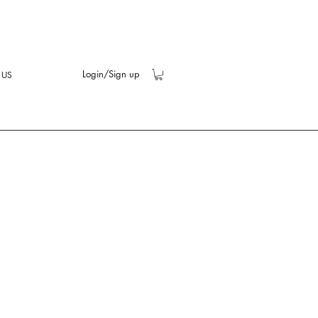
Login/Sign up
 US