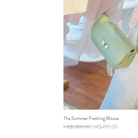
The Summer Freshing Blouse
Regular Price
Sale Price
HK$1,899.00
HK$499.00