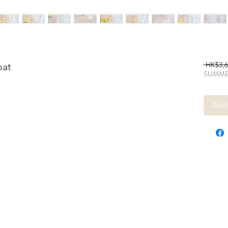
 HK$3,6
oat
SUMME
Add