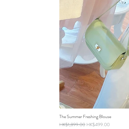
The Summer Freshing Blouse
Regular Price
Sale Price
HK$1,899.00
HK$499.00