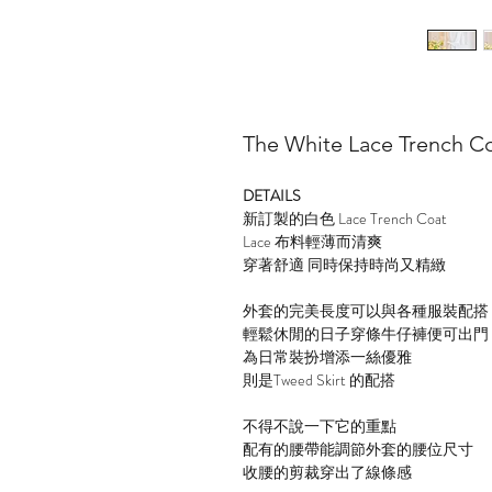
The White Lace Trench C
DETAILS
新訂製的白色 Lace Trench Coat
Lace 布料輕薄而清爽
穿著舒適 同時保持時尚又精緻
外套的完美長度可以與各種服裝配搭
輕鬆休閒的日子穿條牛仔褲便可出門
為日常裝扮增添一絲優雅
則是Tweed Skirt 的配搭
不得不說一下它的重點
配有的腰帶能調節外套的腰位尺寸
收腰的剪裁穿出了線條感