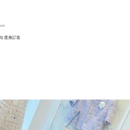
ion
扣 度身訂造