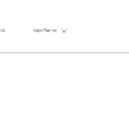
Login/Sign up
 US