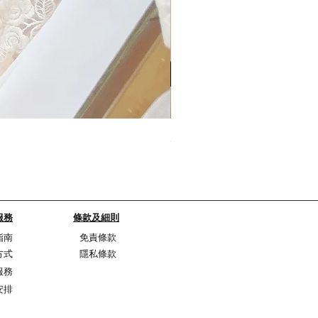
My Sheer Bow Knit Top
Price
HK$1,099.00
服務
條款及細則
指南
免責條款
方式
隱私條款
服務
安排