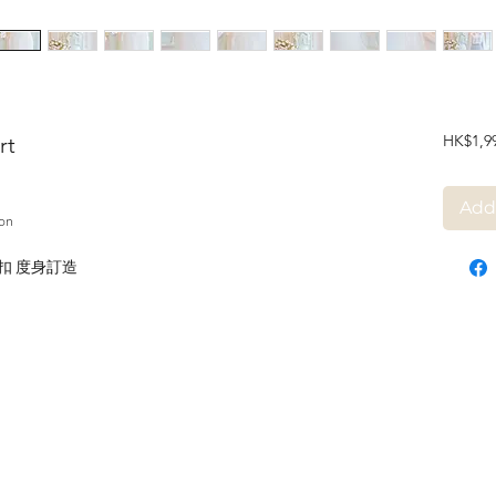
HK$1,9
rt
Add
on
扣 度身訂造