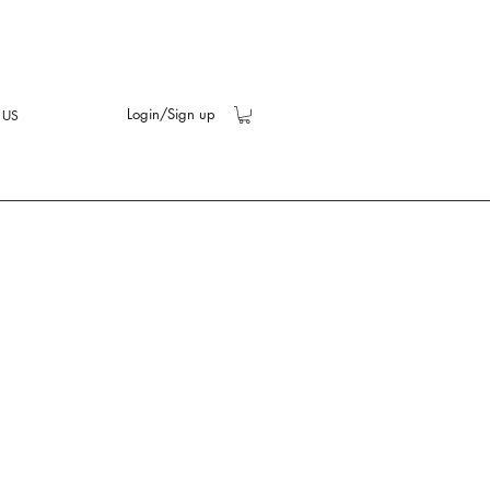
Login/Sign up
 US