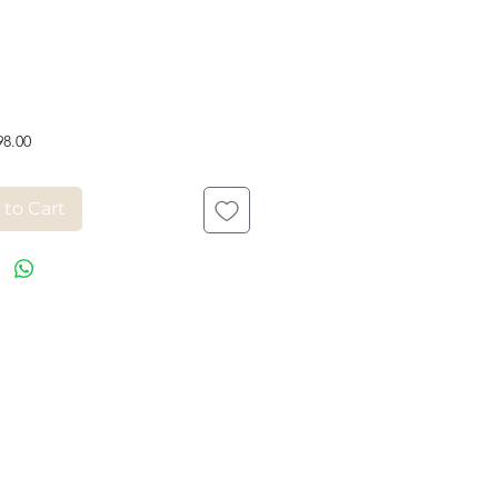
Price
98.00
 to Cart