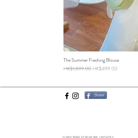
The Summer Freshing Blouse
Regular Price
Sale Price
HK$1,899.00
HK$499.00
Share
SUBSCRIBE FOR MORE UPDATES